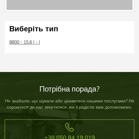
Виберіть тип
8800 - 15.6 | - |
Потрібна порада?
Не знайшли, що шукали або цікавитеся нашими послугами? Не
соромтеся до нас звертатися, ми з радістю вам допоможемо.
+38 050 84 19 019