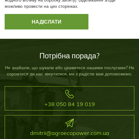
можливо провести на цих сторінках.
Потрібна порада?
Не знайшли, що шукали або цікавитеся нашими послугами? Не
соромтеся до нас звертатися, ми з радістю вам допоможемо.
+38 050 84 19 019
dmitrii@agroecopower.com.ua