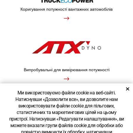
Коригування потужності вантажних автомобілів
Випробувальні для вимірювання потужності
×
Ми використовуємо файли cookie на веб-сайті.
Натиснувши «Дозволити все», ви дозволите нам
ПОКАЗАТИ КЛАСИЧНУ ВЕРСІЮ
використовувати файли cookie для пільгових,
статистичних та маркетингових цілей на цьому
пристрої. Натиснувши «Редагувати налаштування», ви
можете вказати групи файлів cookie для обробки або
повністю вимкнути їх обробку, натиснувши