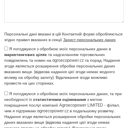
Персональні дані вказані в цій Контактній формі обробляються
згідно правил вказаних в секції
Захист персональних даних
Я погоджуюся з обробкою моїх персональних даних в
маркетингових цілях
та надсиланням торговельних
повідомлень та новин на agroecopower.cz та порад. Надання
згоди являється розширення обробки персональних даних
вказаних вище. (відмова надання цієї згоди немає жодного
впливу на обробку запиту). Відкликання згоди можливо
провести на цих сторінках.
Я погоджуюся з обробкою моїх персональних даних, та при
необхідності їх
статистичним оцінювання
з метою
покращення послуг компанії Agroecopower LIMITED - філіал,
чим я підтримаю agroecopower.cz в подальшому розвитку.
Надання згоди являється розширення обробки персональних
даних вказаних вище (відмова надання цієї згоди немає
жодного впливу на обробку запиту). Відкликання згоди