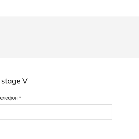
U stage V
елефон *