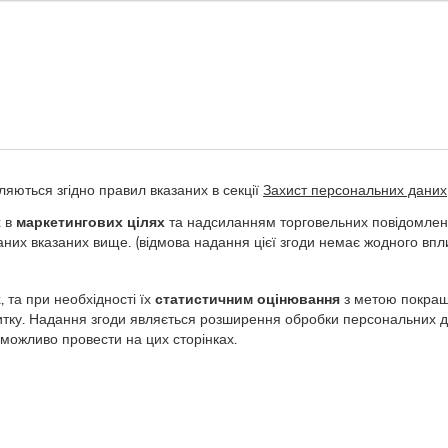
ляються згідно правил вказаних в секції
Захист персональних даних
х в
маркетингових цілях
та надсиланням торговельних повідомлень
их вказаних вище. (відмова надання цієї згоди немає жодного впли
та при необхідності їх
статистичним оцінювання
з метою покраще
тку. Надання згоди являється розширення обробки персональних да
 можливо провести на цих сторінках.