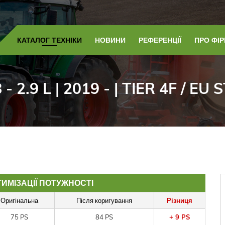
КАТАЛОГ ТЕХНІКИ
НОВИНИ
РЕФЕРЕНЦІЇ
ПРО ФІ
 - 2.9 L | 2019 - | TIER 4F / EU
ИМІЗАЦІЇ ПОТУЖНОСТІ
Оригінальна
Після коригування
Різниця
75 PS
84 PS
+ 9 PS