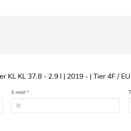
r KL KL 37.8 - 2.9 l | 2019 - | Tier 4F / E
E-mail *
Т