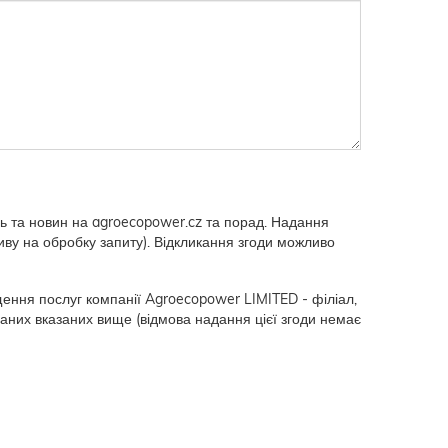
 та новин на agroecopower.cz та порад. Надання
ву на обробку запиту). Відкликання згоди можливо
ння послуг компанії Agroecopower LIMITED - філіал,
них вказаних вище (відмова надання цієї згоди немає