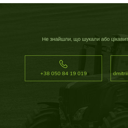
Не знайшли, що шукали або цікави
+38 050 84 19 019
dmitr